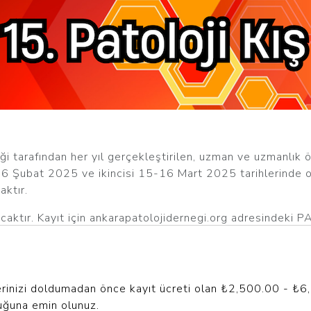
i tarafından her yıl gerçekleştirilen, uzman ve uzmanlık ö
-16 Şubat 2025 ve ikincisi 15-16 Mart 2025 tarihlerinde 
aktır.
caktır. Kayıt için ankarapatolojidernegi.org adresindeki 
 gerçekleştirilmesi yeterlidir.
erinde güncelleme yapılmayacaktır): PAKO2025-1 (Şubat)
5-2 (Mart): 09 Mart 2025
erinizi doldumadan önce kayıt ücreti olan ₺2,500.00 - ₺6,
duğuna emin olunuz.
Şubat 2024, Mart kursu kayıt iptali için son tarih 1 Mart 20