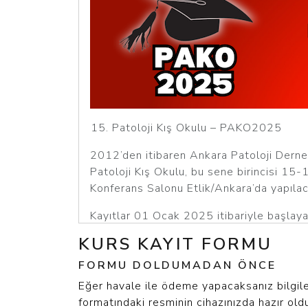
Patoloji Kış Okulu – PAKO2025
2012’den itibaren Ankara Patoloji Derneğ
Patoloji Kış Okulu, bu sene birincisi 15
Konferans Salonu Etlik/Ankara’da yapılac
Kayıtlar 01 Ocak 2025 itibariyle başlaya
talimatlar doğrultusunda çevrimiçi olarak
KURS KAYIT FORMU
Son kayıt tarihleri (Son kayıt tarihl
FORMU DOLDUMADAN ÖNCE
(Şubat+Mart): 09 Şubat 2025 PAKO202
Eğer havale ile ödeme yapacaksanız bilgil
formatındaki resminin cihazınızda hazır ol
Şubat kursu kayıt iptali için son tarih 1 