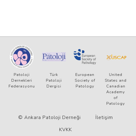
Patoloji
Türk
European
United
Dernekleri
Patoloji
Society of
States and
Federasyonu
Dergisi
Patology
Canadian
Academy
of
Patology
© Ankara Patoloji Derneği
İletişim
KVKK