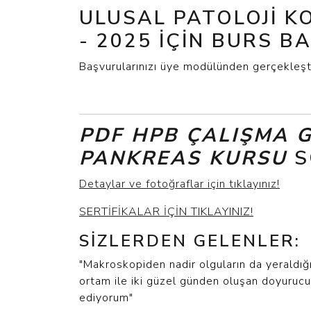
ULUSAL PATOLOJI K
- 2025 IÇIN BURS B
Başvurularınızı üye modülünden gerçekleştir
PDF HPB ÇALIŞMA G
PANKREAS KURSU
S
Detaylar ve fotoğraflar için tıklayınız!
SERTİFİKALAR İÇİN TIKLAYINIZ!
SIZLERDEN GELENLER:
"Makroskopiden nadir olguların da yeraldığ
ortam ile iki güzel günden oluşan doyuruc
ediyorum"