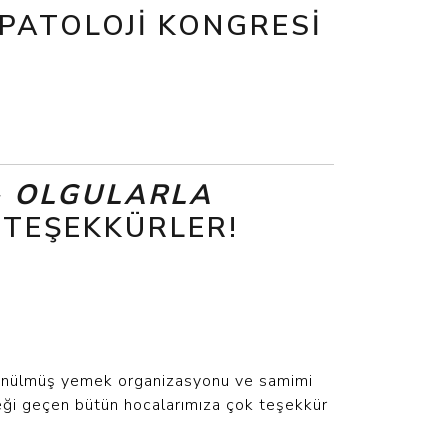
 PATOLOJI KONGRESI
- OLGULARLA
N TEŞEKKÜRLER!
düşünülmüş yemek organizasyonu ve samimi
eği geçen bütün hocalarımıza çok teşekkür