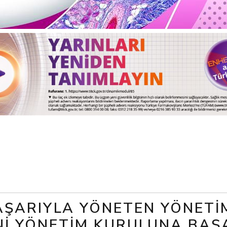
BAŞARIYLA YÖNETEN YÖNET
NI YÖNETIM KURULUNA BAŞA