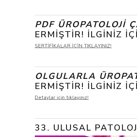
PDF ÜROPATOLOJI Ç
ERMIŞTIR! İLGINIZ I
SERTİFİKALAR İÇİN TIKLAYINIZ!
OLGULARLA ÜROPAT
ERMIŞTIR! İLGINIZ I
Detaylar için tıklayınız!
33. ULUSAL PATOLO