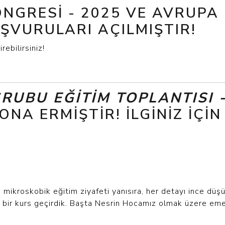
ONGRESI - 2025 VE AVRUPA
AŞVURULARI AÇILMIŞTIR!
ebilirsiniz!
RUBU EĞITIM TOPLANTISI 
ONA ERMIŞTIR! İLGINIZ IÇI
ı mikroskobik eğitim ziyafeti yanısıra, her detayı ince 
u bir kurs geçirdik. Başta Nesrin Hocamız olmak üzere em