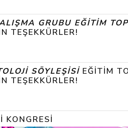
ALIŞMA GRUBU EĞITIM TOP
ÇIN TEŞEKKÜRLER!
OLOJI SÖYLEŞISI
EĞITIM T
ÇIN TEŞEKKÜRLER!
JI KONGRESI