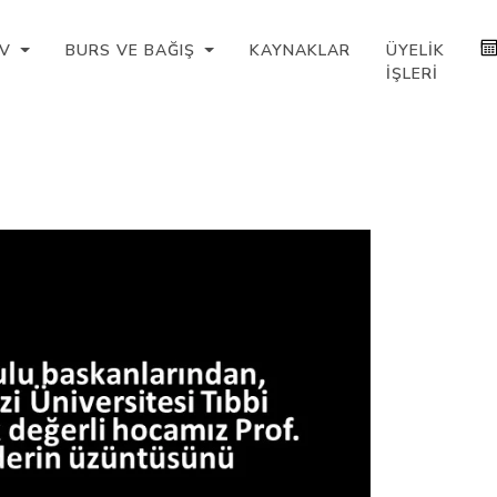
IV
BURS VE BAĞIŞ
KAYNAKLAR
ÜYELIK
İŞLERI